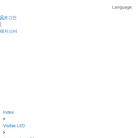
Skip
Language
to
content
로그인
|
레지스터
Index
Visible LED