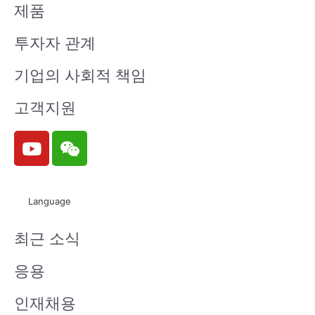
제품
투자자 관계
기업의 사회적 책임
고객지원
Y
W
o
e
u
i
t
x
Language
u
i
b
n
최근 소식
e
응용
인재채용