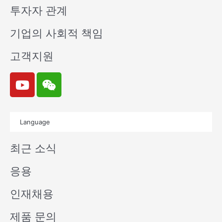
투자자 관계
기업의 사회적 책임
고객지원
Y
W
o
e
u
i
t
x
Language
u
i
b
n
최근 소식
e
응용
인재채용
제품 문의