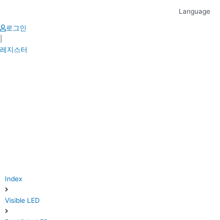
Skip
Language
to
content
로그인
|
레지스터
Index
Visible LED