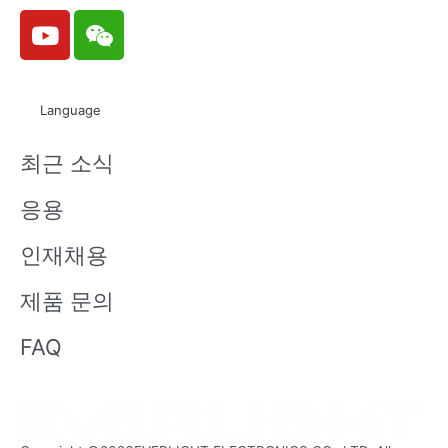
Y
W
o
e
u
i
t
x
Language
u
i
b
n
최근 소식
e
응용
인재채용
제품 문의
FAQ