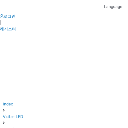
Skip
Language
to
content
로그인
|
레지스터
Index
Visible LED