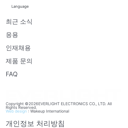
t
x
Language
u
i
b
n
최근 소식
e
응용
인재채용
제품 문의
FAQ
Copyright ©2026EVERLIGHT ELECTRONICS CO., LTD. All
Rights Reserved.
Web design
: Wakeup International
개인정보 처리방침