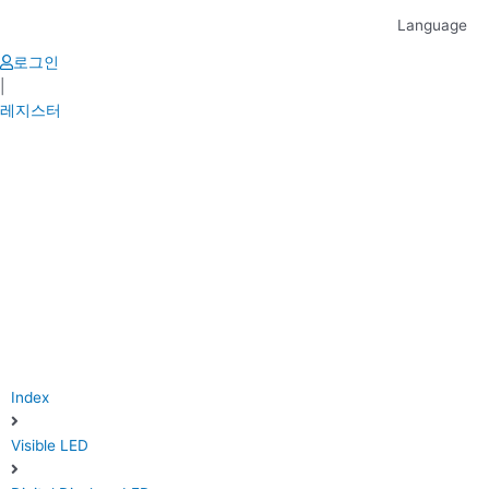
Skip
Language
to
content
로그인
|
레지스터
Index
Visible LED