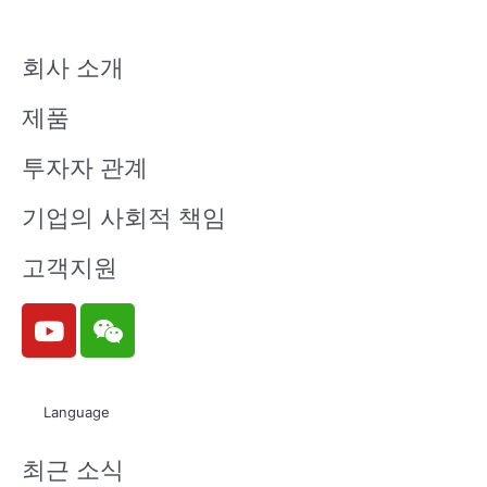
회사 소개
제품
투자자 관계
기업의 사회적 책임
고객지원
Y
W
o
e
u
i
t
x
Language
u
i
b
n
최근 소식
e