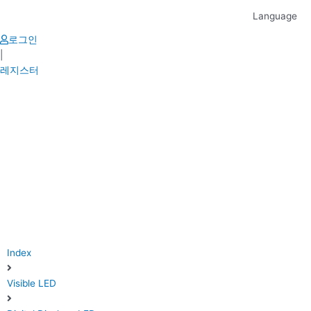
Skip
Language
to
content
로그인
|
레지스터
Index
Visible LED