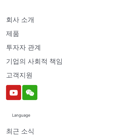
회사 소개
제품
투자자 관계
기업의 사회적 책임
고객지원
Y
W
o
e
u
i
t
x
Language
u
i
b
n
최근 소식
e