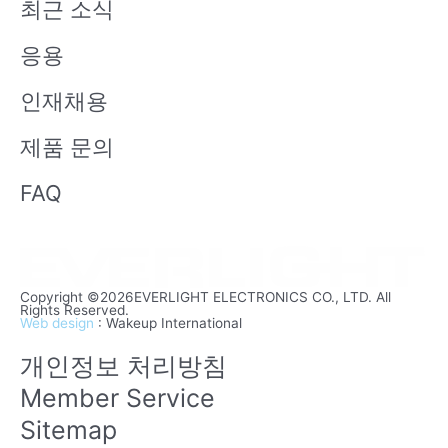
최근 소식
e
응용
인재채용
제품 문의
FAQ
Copyright ©2026EVERLIGHT ELECTRONICS CO., LTD. All
Rights Reserved.
Web design
: Wakeup International
개인정보 처리방침
Member Service
Sitemap