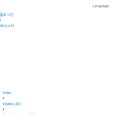
Skip
Language
to
content
로그인
|
레지스터
Index
Visible LED