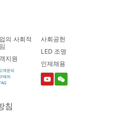
업의 사회적
사회공헌
임
LED 조명
객지원
인재채용
고객문의
Y
W
구매처
o
e
FAQ
u
i
t
x
u
i
방침
b
n
e