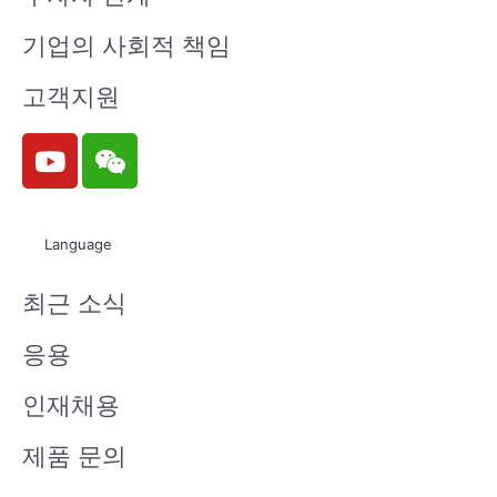
기업의 사회적 책임
고객지원
Y
W
o
e
u
i
t
x
Language
u
i
b
n
최근 소식
e
응용
인재채용
제품 문의