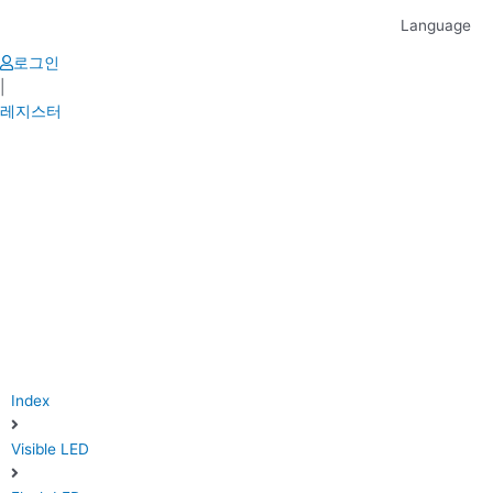
Skip
Language
to
content
로그인
|
레지스터
Index
Visible LED