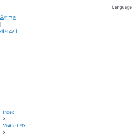
Skip
Language
to
content
로그인
|
레지스터
Index
Visible LED