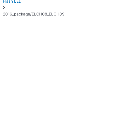
Flash LED
2016_package/ELCH08_ELCH09