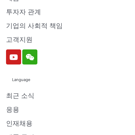
투자자 관계
기업의 사회적 책임
고객지원
Y
W
o
e
u
i
t
x
Language
u
i
b
n
최근 소식
e
응용
인재채용