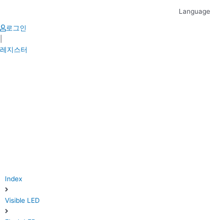
Skip
Language
to
content
로그인
|
레지스터
Index
Visible LED