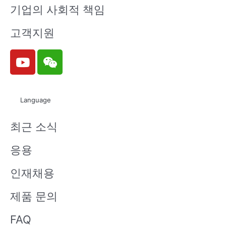
기업의 사회적 책임
고객지원
Y
W
o
e
u
i
t
x
Language
u
i
b
n
최근 소식
e
응용
인재채용
제품 문의
FAQ