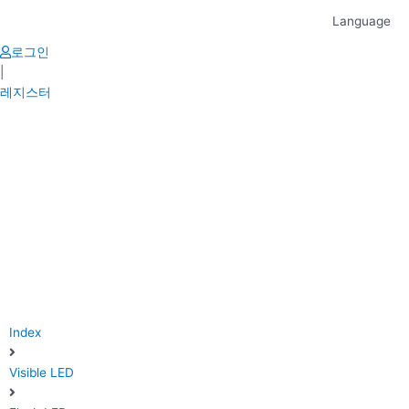
Skip
Language
to
content
로그인
|
레지스터
Index
Visible LED