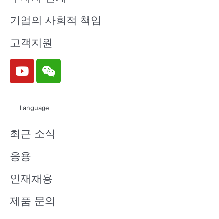
기업의 사회적 책임
고객지원
Y
W
o
e
u
i
t
x
Language
u
i
b
n
최근 소식
e
응용
인재채용
제품 문의