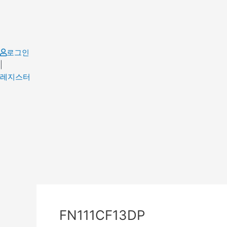
Skip
to
content
로그인
|
레지스터
FN111CF13DP