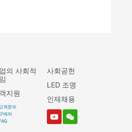
업의 사회적
사회공헌
임
LED 조명
객지원
인재채용
고객문의
Y
W
구매처
o
e
FAQ
u
i