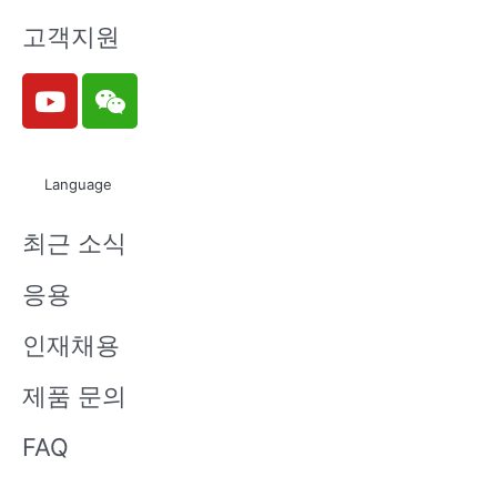
고객지원
Y
W
o
e
u
i
t
x
Language
u
i
b
n
최근 소식
e
응용
인재채용
제품 문의
FAQ