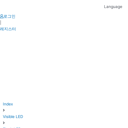
Skip
Language
to
content
로그인
|
레지스터
Index
Visible LED