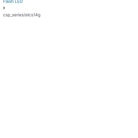
Flash LED
csp_series/elcs14g