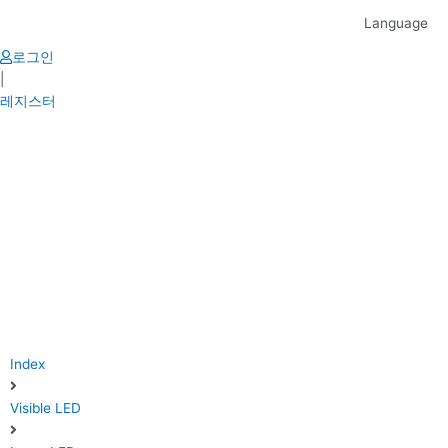
Skip
Language
to
content
로그인
|
레지스터
Index
Visible LED