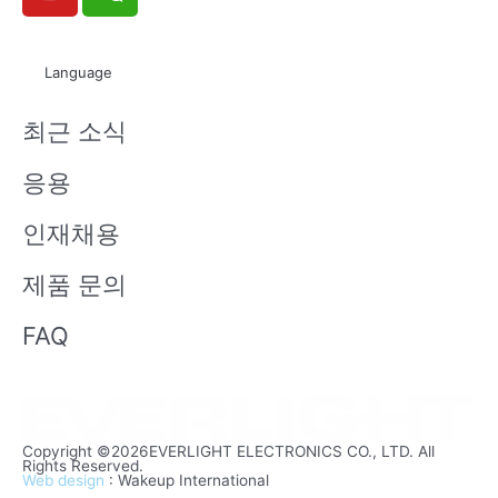
o
e
u
i
t
x
Language
u
i
b
n
최근 소식
e
응용
인재채용
제품 문의
FAQ
Copyright ©2026EVERLIGHT ELECTRONICS CO., LTD. All
Rights Reserved.
Web design
: Wakeup International