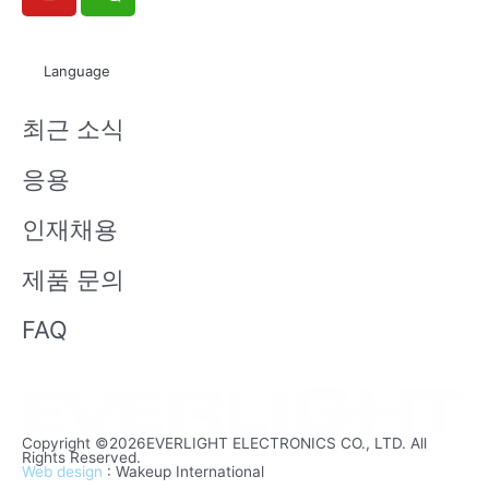
o
e
u
i
t
x
Language
u
i
b
n
최근 소식
e
응용
인재채용
제품 문의
FAQ
Copyright ©2026EVERLIGHT ELECTRONICS CO., LTD. All
Rights Reserved.
Web design
: Wakeup International