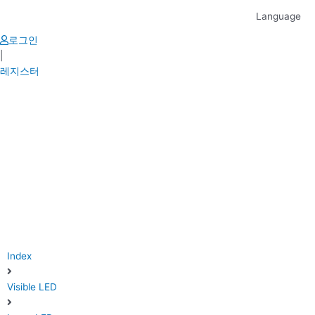
Skip
Language
to
content
로그인
|
레지스터
Index
Visible LED