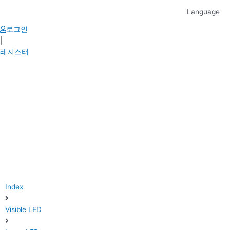
Skip
Language
to
content
로그인
|
레지스터
Index
Visible LED