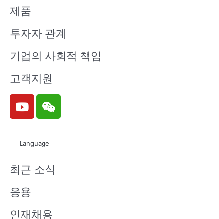
제품
투자자 관계
기업의 사회적 책임
고객지원
Y
W
o
e
u
i
t
x
Language
u
i
b
n
최근 소식
e
응용
인재채용