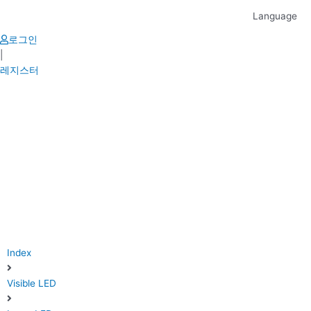
Skip
Language
to
content
로그인
|
레지스터
Index
Visible LED