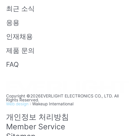
b
n
최근 소식
e
응용
인재채용
제품 문의
FAQ
Copyright ©2026EVERLIGHT ELECTRONICS CO., LTD. All
Rights Reserved.
Web design
: Wakeup International
개인정보 처리방침
Member Service