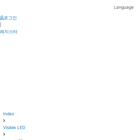
Skip
Language
to
content
로그인
|
레지스터
Index
Visible LED