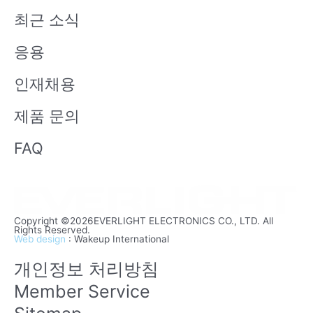
b
n
최근 소식
e
응용
인재채용
제품 문의
FAQ
Copyright ©2026EVERLIGHT ELECTRONICS CO., LTD. All
Rights Reserved.
Web design
: Wakeup International
개인정보 처리방침
Member Service