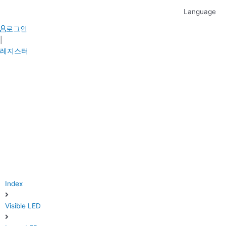
Skip
Language
to
content
로그인
|
레지스터
Index
Visible LED