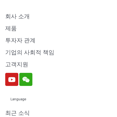
회사 소개
제품
투자자 관계
기업의 사회적 책임
고객지원
Y
W
o
e
u
i
t
x
Language
u
i
b
n
최근 소식
e