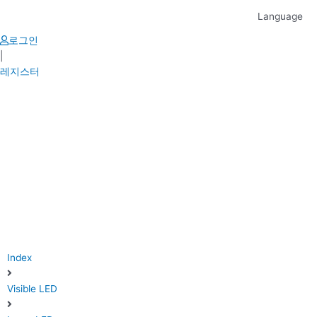
Skip
Language
to
content
로그인
|
레지스터
Index
Visible LED