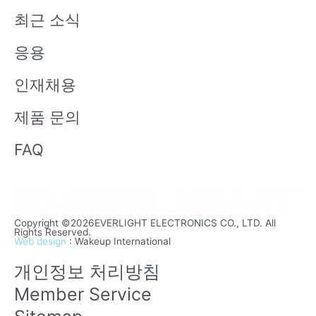
b
n
최근 소식
e
응용
인재채용
제품 문의
FAQ
Copyright ©2026EVERLIGHT ELECTRONICS CO., LTD. All
Rights Reserved.
Web design
: Wakeup International
개인정보 처리방침
Member Service