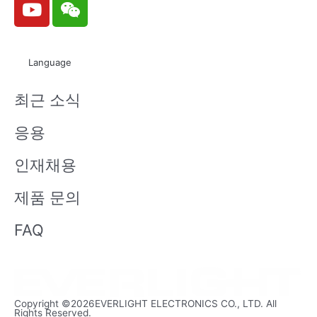
o
e
u
i
t
x
Language
u
i
b
n
최근 소식
e
응용
인재채용
제품 문의
FAQ
Copyright ©2026EVERLIGHT ELECTRONICS CO., LTD. All
Rights Reserved.