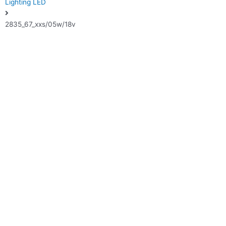
Lighting LED
2835_67_xxs/05w/18v