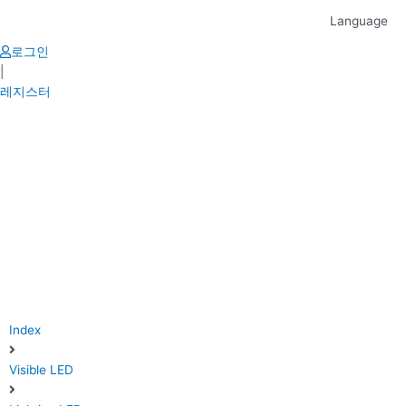
Skip
Language
to
content
로그인
|
레지스터
Index
Visible LED