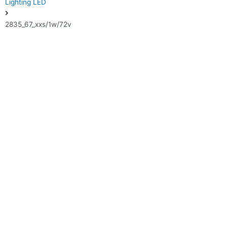
Lighting LED
2835_67_xxs/1w/72v