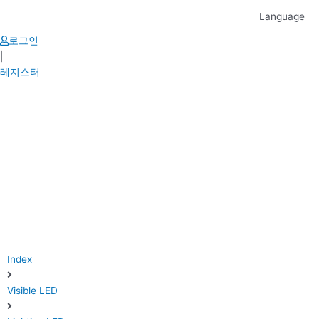
Skip
Language
to
content
로그인
|
레지스터
Index
Visible LED