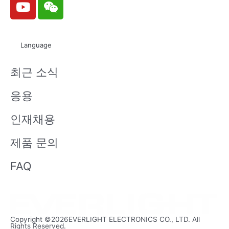
o
e
u
i
t
x
Language
u
i
b
n
최근 소식
e
응용
인재채용
제품 문의
FAQ
Copyright ©2026EVERLIGHT ELECTRONICS CO., LTD. All
Rights Reserved.