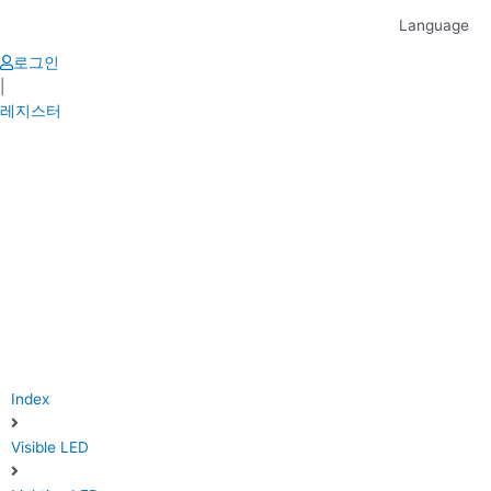
Skip
Language
to
content
로그인
|
레지스터
Index
Visible LED