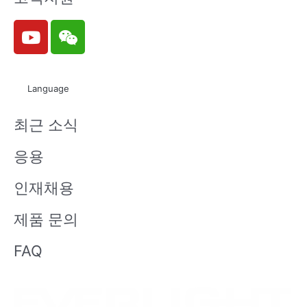
Y
W
o
e
u
i
t
x
Language
u
i
b
n
최근 소식
e
응용
인재채용
제품 문의
FAQ