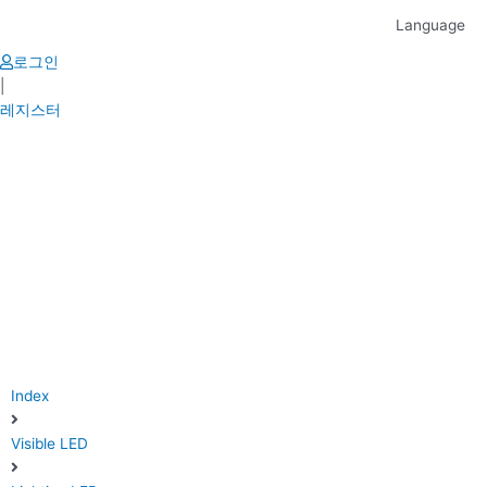
Skip
Language
to
content
로그인
|
레지스터
Index
Visible LED