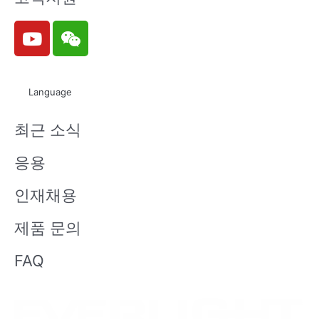
Y
W
o
e
u
i
t
x
Language
u
i
b
n
최근 소식
e
응용
인재채용
제품 문의
FAQ