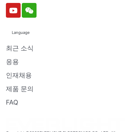
Y
W
o
e
u
i
t
x
Language
u
i
b
n
최근 소식
e
응용
인재채용
제품 문의
FAQ