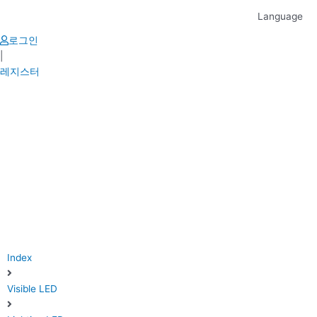
Skip
Language
to
content
로그인
|
레지스터
Index
Visible LED