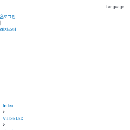
Skip
Language
to
content
로그인
|
레지스터
Index
Visible LED