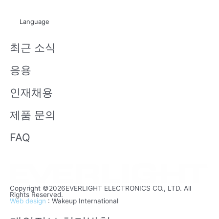
u
i
t
x
Language
u
i
b
n
최근 소식
e
응용
인재채용
제품 문의
FAQ
Copyright ©2026EVERLIGHT ELECTRONICS CO., LTD. All
Rights Reserved.
Web design
: Wakeup International