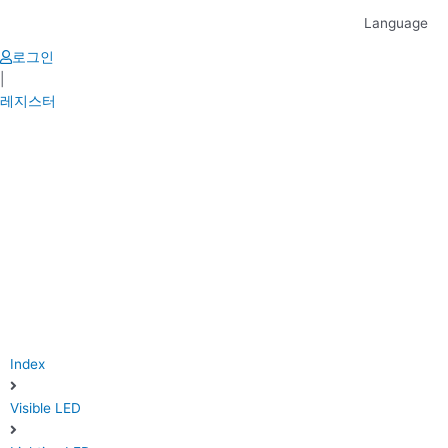
Skip
Language
to
content
로그인
|
레지스터
Index
Visible LED