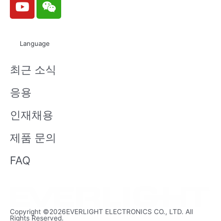
o
e
u
i
t
x
Language
u
i
b
n
최근 소식
e
응용
인재채용
제품 문의
FAQ
Copyright ©2026EVERLIGHT ELECTRONICS CO., LTD. All
Rights Reserved.