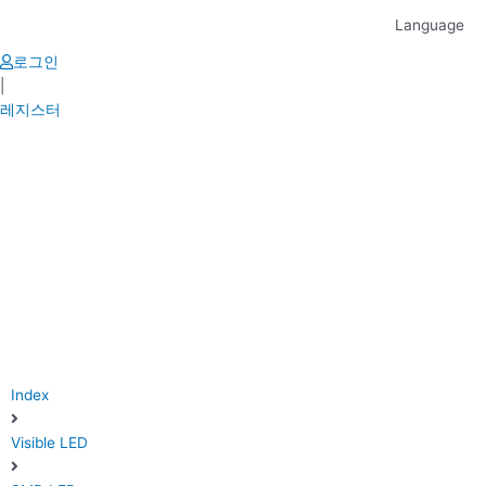
Skip
Language
to
content
로그인
|
레지스터
Index
Visible LED