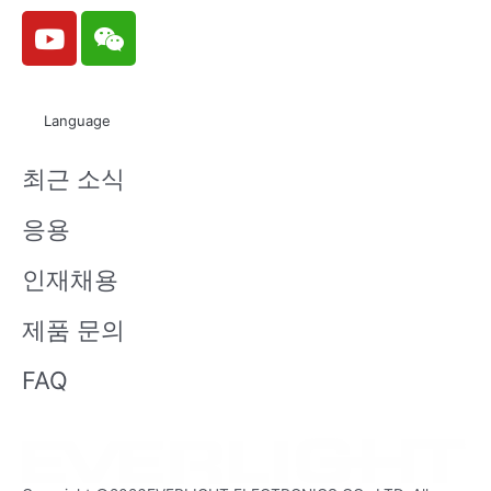
Y
W
o
e
u
i
t
x
Language
u
i
b
n
최근 소식
e
응용
인재채용
제품 문의
FAQ