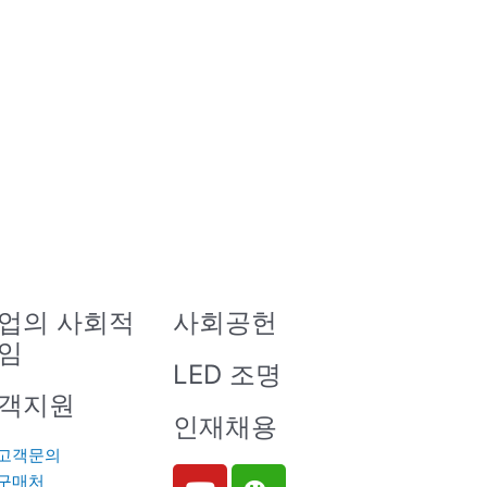
업의 사회적
사회공헌
임
LED 조명
객지원
인재채용
고객문의
Y
W
구매처