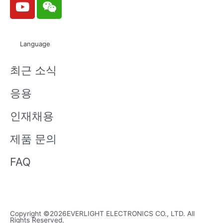
o
e
u
i
t
x
Language
u
i
b
n
최근 소식
e
응용
인재채용
제품 문의
FAQ
Copyright ©2026EVERLIGHT ELECTRONICS CO., LTD. All
Rights Reserved.