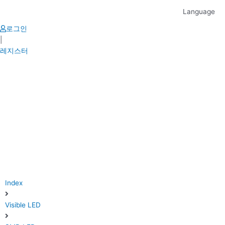
Skip
Language
to
content
로그인
|
레지스터
Index
Visible LED