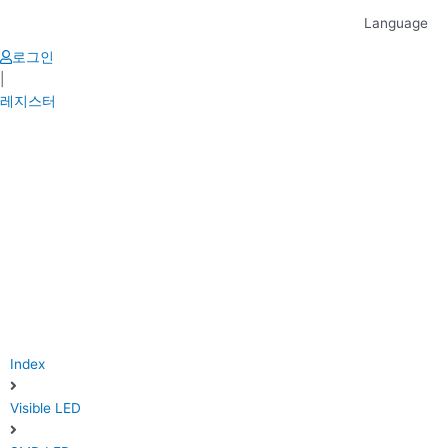
Skip
Language
to
content
로그인
|
레지스터
Index
Visible LED