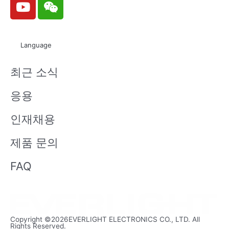
o
e
u
i
t
x
Language
u
i
b
n
최근 소식
e
응용
인재채용
제품 문의
FAQ
Copyright ©2026EVERLIGHT ELECTRONICS CO., LTD. All
Rights Reserved.