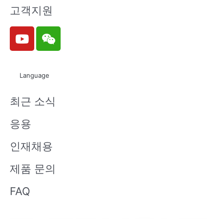
고객지원
Y
W
o
e
u
i
t
x
Language
u
i
b
n
최근 소식
e
응용
인재채용
제품 문의
FAQ