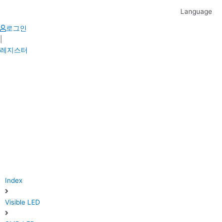
Skip
Language
to
content
로그인
|
레지스터
Index
Visible LED