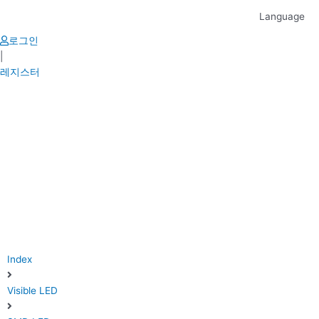
Skip
Language
to
content
로그인
|
레지스터
Index
Visible LED