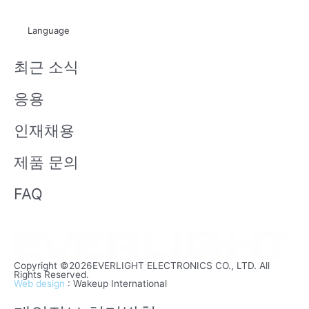
u
i
t
x
Language
u
i
b
n
최근 소식
e
응용
인재채용
제품 문의
FAQ
Copyright ©2026EVERLIGHT ELECTRONICS CO., LTD. All
Rights Reserved.
Web design
: Wakeup International