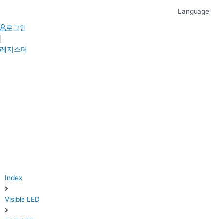
Skip
Language
to
content
로그인
|
레지스터
Index
Visible LED