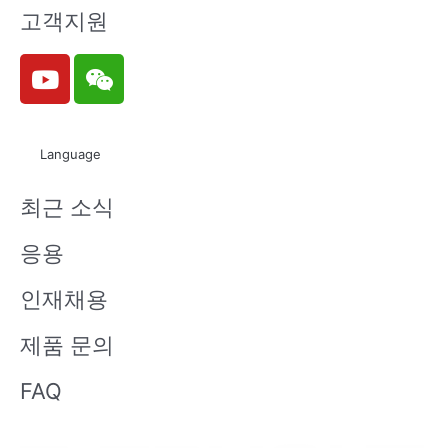
고객지원
Y
W
o
e
u
i
t
x
Language
u
i
b
n
최근 소식
e
응용
인재채용
제품 문의
FAQ