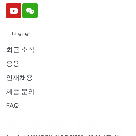
Y
W
o
e
u
i
t
x
Language
u
i
b
n
최근 소식
e
응용
인재채용
제품 문의
FAQ