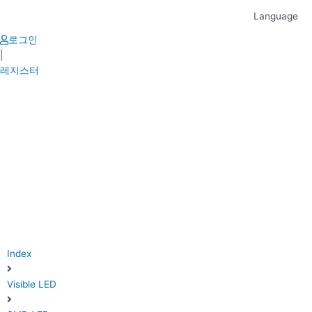
Skip
Language
to
content
로그인
|
레지스터
Index
Visible LED