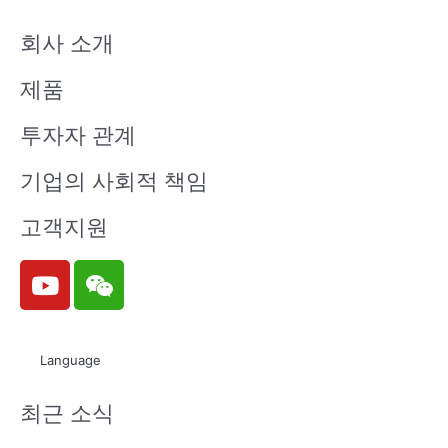
회사 소개
제품
투자자 관계
기업의 사회적 책임
고객지원
Y
W
o
e
u
i
t
x
Language
u
i
b
n
최근 소식
e