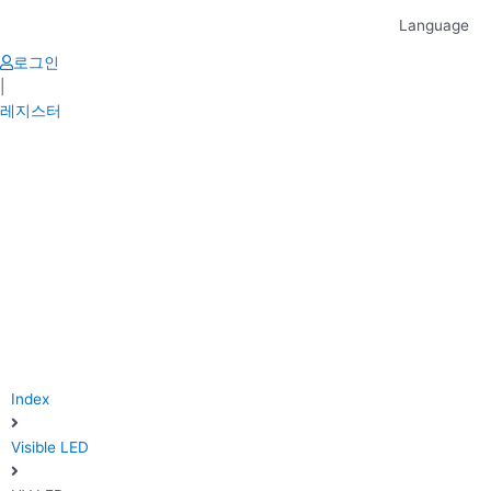
Skip
Language
to
content
로그인
|
레지스터
Index
Visible LED