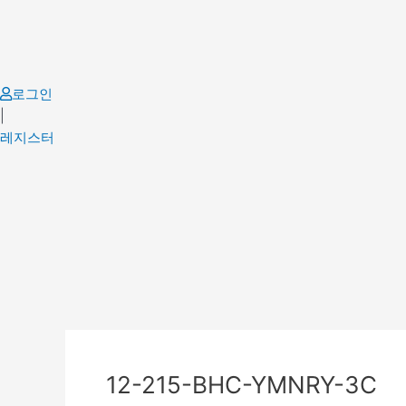
Skip
to
content
로그인
|
레지스터
Post
navigation
12-215-BHC-YMNRY-3C