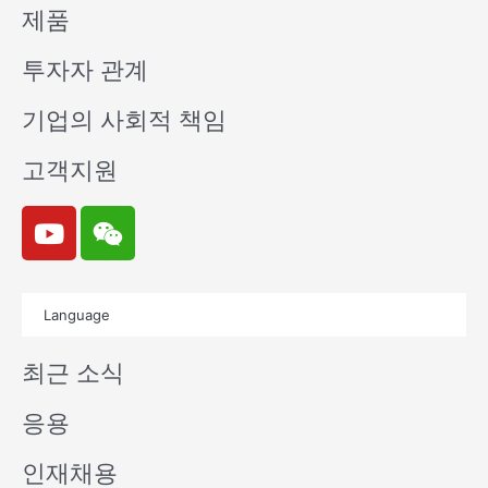
제품
투자자 관계
기업의 사회적 책임
고객지원
Y
W
o
e
u
i
t
x
Language
u
i
b
n
최근 소식
e
응용
인재채용