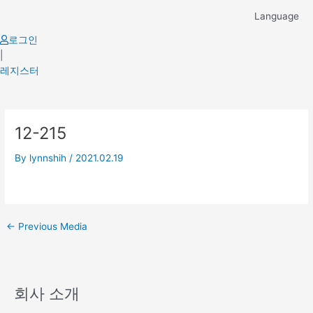
Skip
Language
to
content
로그인
|
레지스터
Post
12-215
navigation
By
lynnshih
/
2021.02.19
←
Previous Media
회사 소개