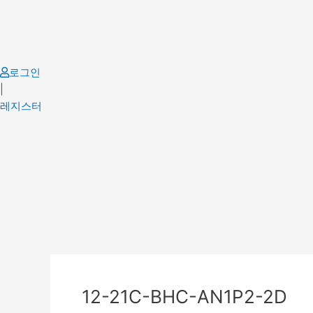
Skip
to
content
로그인
|
레지스터
Post
navigation
12-21C-BHC-AN1P2-2D