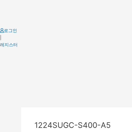
Skip
to
content
로그인
|
레지스터
Post
navigation
1224SUGC-S400-A5