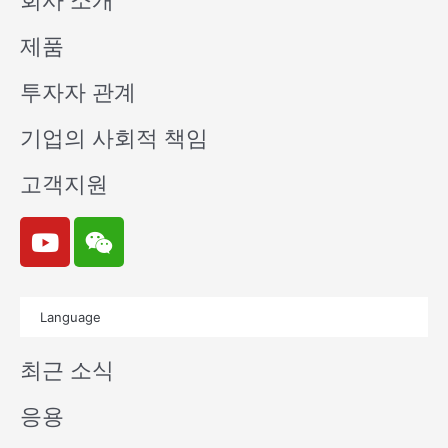
회사 소개
제품
투자자 관계
기업의 사회적 책임
고객지원
Y
W
o
e
u
i
t
x
Language
u
i
b
n
최근 소식
e
응용