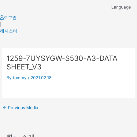
Skip
Language
to
content
로그인
|
레지스터
Post
1259-7UYSYGW-S530-A3-DATA
navigation
SHEET_V3
By
tommy
/
2021.02.18
←
Previous Media