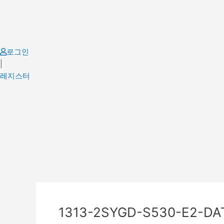
Skip
to
content
로그인
|
레지스터
Post
navigation
1313-2SYGD-S530-E2-DA