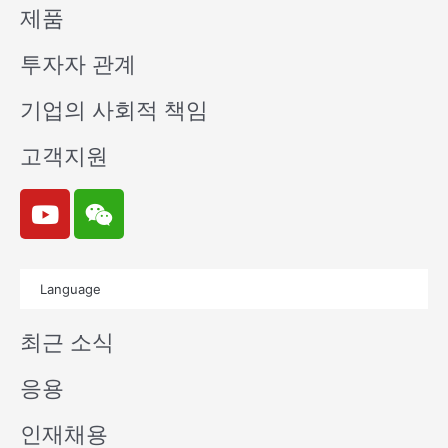
제품
투자자 관계
기업의 사회적 책임
고객지원
Y
W
o
e
u
i
t
x
Language
u
i
b
n
최근 소식
e
응용
인재채용