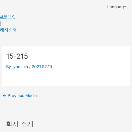
Skip
Language
to
content
로그인
|
레지스터
Post
15-215
navigation
By
lynnshih
/
2021.02.19
←
Previous Media
회사 소개