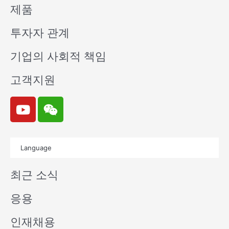
제품
투자자 관계
기업의 사회적 책임
고객지원
Y
W
o
e
u
i
t
x
Language
u
i
b
n
최근 소식
e
응용
인재채용