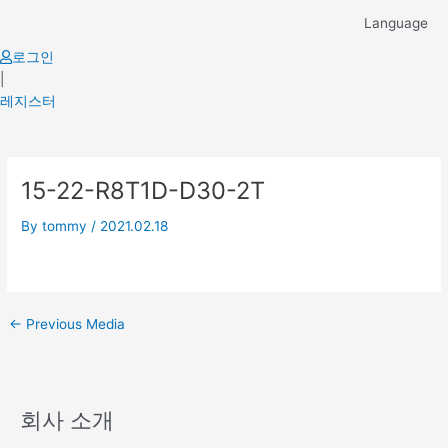
Skip
Language
to
content
로그인
|
레지스터
Post
15-22-R8T1D-D30-2T
navigation
By
tommy
/
2021.02.18
←
Previous Media
회사 소개