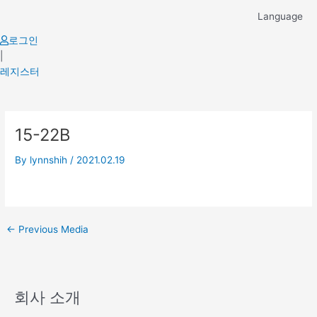
Skip
Language
to
content
로그인
|
레지스터
Post
15-22B
navigation
By
lynnshih
/
2021.02.19
←
Previous Media
회사 소개