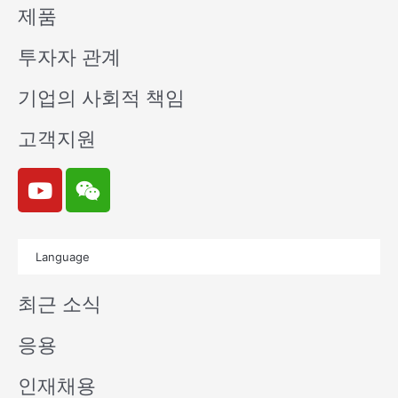
제품
투자자 관계
기업의 사회적 책임
고객지원
Y
W
o
e
u
i
t
x
Language
u
i
b
n
최근 소식
e
응용
인재채용