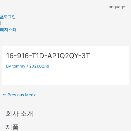
Skip
Language
to
content
로그인
|
레지스터
Post
16-916-T1D-AP1Q2QY-3T
navigation
By
tommy
/
2021.02.18
←
Previous Media
회사 소개
제품