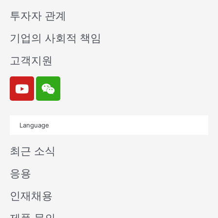
투자자 관계
기업의 사회적 책임
고객지원
Y
W
o
e
u
i
t
x
Language
u
i
b
n
최근 소식
e
응용
인재채용