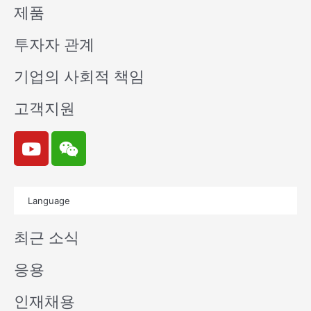
제품
투자자 관계
기업의 사회적 책임
고객지원
Y
W
o
e
u
i
t
x
Language
u
i
b
n
최근 소식
e
응용
인재채용