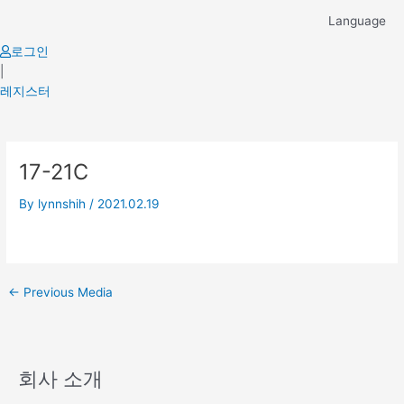
Skip
Language
to
content
로그인
|
레지스터
Post
17-21C
navigation
By
lynnshih
/
2021.02.19
←
Previous Media
회사 소개