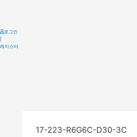
Skip
to
content
로그인
|
레지스터
Post
navigation
17-223-R6G6C-D30-3C