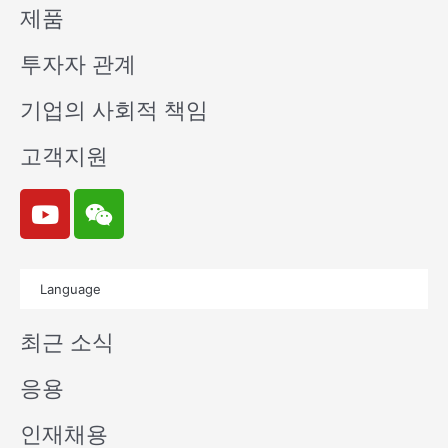
제품
투자자 관계
기업의 사회적 책임
고객지원
Y
W
o
e
u
i
t
x
Language
u
i
b
n
최근 소식
e
응용
인재채용