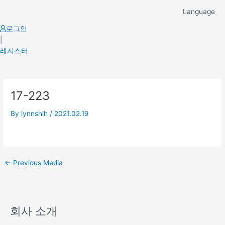
Skip
Language
to
content
로그인
|
레지스터
Post
17-223
navigation
By
lynnshih
/
2021.02.19
←
Previous Media
회사 소개